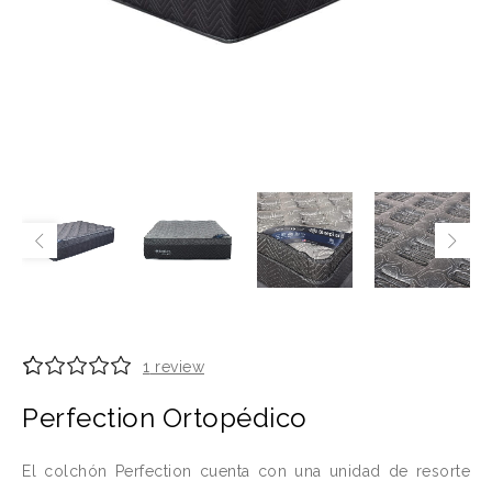
1
review
Valorado
1
Perfection Ortopédico
5.00
sobre 5
basado
El colchón Perfection cuenta con una unidad de resorte
en